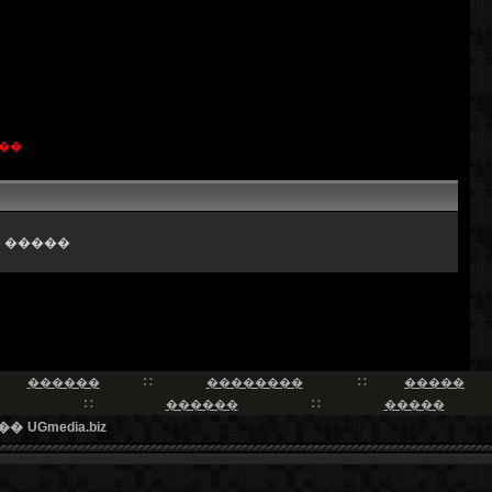
��
 �����
������
��������
�����
������
�����
��
UGmedia.biz