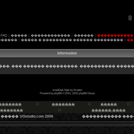
FAQ
::
�����
::
������������
::
������
::
�����������
������
::
����� � ��������� ������ ���������
::
��
Information
��, ��� ������ ���������. ���������� �����
smartDark Style by
Smartor
Powered by
phpBB
© 2001, 2002 phpBB Group
�������
�������
�����
�������
������-����
 �����
UGstudio.com 2006
����������� ���