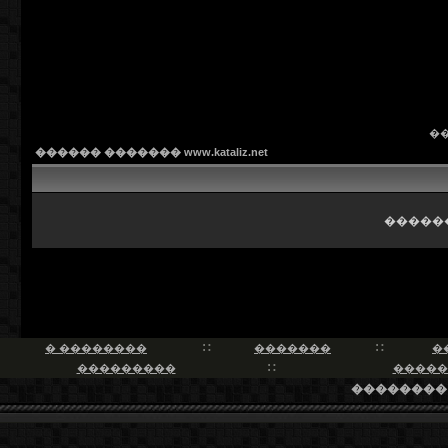
�
������ ������� www.kataliz.net
������
� ��������
�������
�
���������
�����
��������