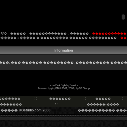
FAQ
::
�����
::
������������
::
������
::
�����������
������
::
����� � ��������� ������ ���������
::
��
Information
��, ��� ������ ���������. ���������� �����
smartDark Style by
Smartor
Powered by
phpBB
© 2001, 2002 phpBB Group
�������
�������
�����
�������
������-����
 �����
UGstudio.com 2006
����������� ���