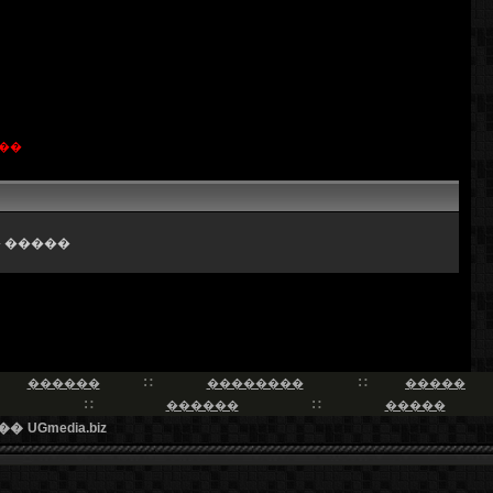
��
 �����
������
��������
�����
������
�����
��
UGmedia.biz