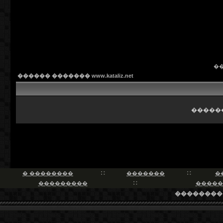
�
������ ������� www.kataliz.net
������
� ��������
�������
�
���������
�����
��������