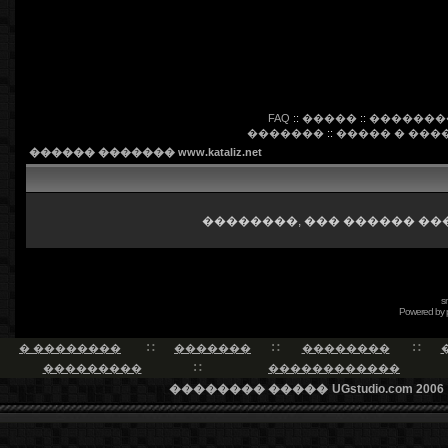
FAQ
::
�����
::
�������
�������
::
����� � ���
������ ������� www.kataliz.net
��������, ��� ������ ��
s
Powered by
� ��������
�������
��������
���������
������������
�������� �����
UGstudio.com 2006