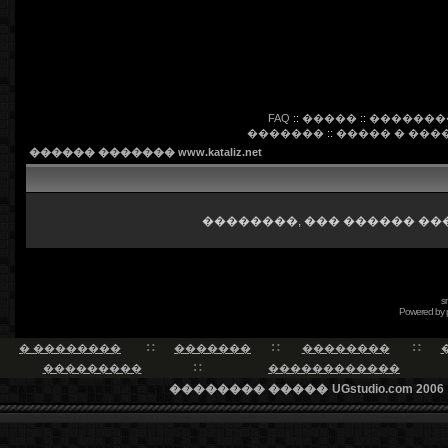
FAQ
::
�����
::
�������
�������
::
����� � ���
������ ������� www.kataliz.net
��������, ��� ������ ��
s
Powered by
� ��������
�������
��������
���������
������������
�������� �����
UGstudio.com 2006