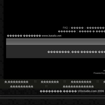
FAQ
::
�����
::
�������
�������
::
����� � ���
������ ������� www.kataliz.net
��������, ��� ������ ��
s
Powered by
� ��������
�������
��������
���������
������������
�������� �����
UGstudio.com 2006