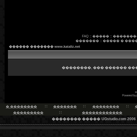
FAQ
::
�����
::
�������
�������
::
����� � ���
������ ������� www.kataliz.net
��������, ��� ������ ��
s
Powered by
� ��������
�������
��������
���������
������������
�������� �����
UGstudio.com 2006