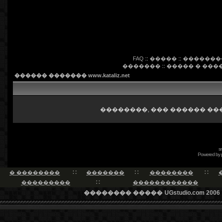
FAQ
::
�����
::
�������
�������
::
����� � ���
������ ������� www.kataliz.net
��������, ��� ������ ��
s
Powered by
� ��������
�������
��������
���������
������������
�������� �����
UGstudio.com 2006